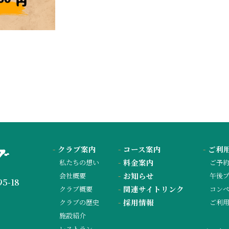
-
クラブ案内
-
コース案内
-
ご利
-
料金案内
私たちの想い
ご予
-
お知らせ
会社概要
午後プ
5-18
-
関連サイトリンク
クラブ概要
コン
-
採用情報
クラブの歴史
ご利
施設紹介
レストラン