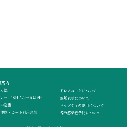
用案内
約方法
ドレスコードについて
レー（18Hスルー又は9H）
距離表示について
ペ申込書
バッグティの使用について
用規則・カート利用規則
各種感染症予防について