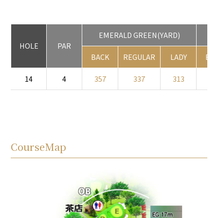
EMERALD GREEN(YARD)
D
HOLE
PAR
BACK
REGULAR
LADY
BA
14
4
357
337
313
34
CourseMap