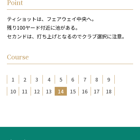
Point
ティショットは、フェアウェイ中央へ。
残り100ヤード付近に池がある。
セカンドは、打ち上げとなるのでクラブ選択に注意。
Course
1
2
3
4
5
6
7
8
9
10
11
12
13
14
15
16
17
18